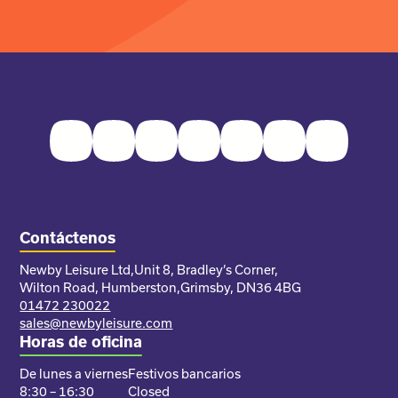
Facebook
Twitter
Instagram
Youtube
Pinterest
LinkedIn
TikTok
Contáctenos
Newby Leisure Ltd,
Unit 8, Bradley’s Corner,
Wilton Road, Humberston,
Grimsby, DN36 4BG
01472 230022
sales@newbyleisure.com
Horas de oficina
De lunes a viernes
Festivos bancarios
8:30 – 16:30
Closed