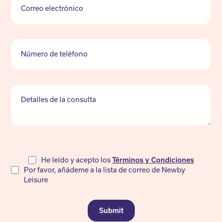
Correo electrónico
Número de teléfono
Detalles de la consulta
Do
He leído y acepto los
Términos y Condiciones
Por favor, añádeme a la lista de correo de Newby
not
Leisure
fill
Submit