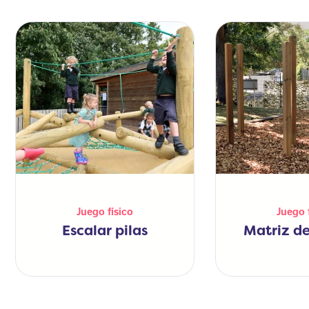
Juego físico
Juego 
Escalar pilas
Matriz d