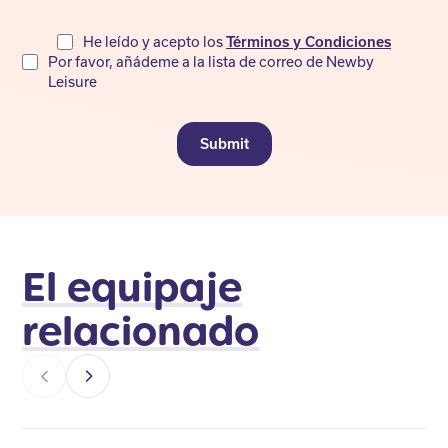
Do
He leído y acepto los
Términos y Condiciones
Por favor, añádeme a la lista de correo de Newby
not
Leisure
fill
Submit
El equipaje
relacionado