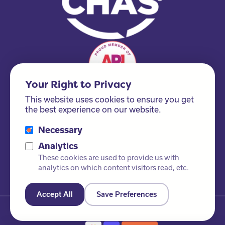
Your Right to Privacy
This website uses cookies to ensure you get
the best experience on our website.
Necessary
Please ask us about our FSC® certified products!
Analytics
These cookies are used to provide us with
analytics on which content visitors read, etc.
Accept All
Save Preferences
© Newby Leisure Ltd. Reservados todos los derechos