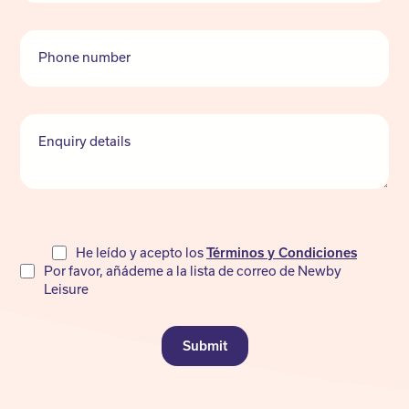
Phone number
Enquiry details
Do
He leído y acepto los
Términos y Condiciones
Por favor, añádeme a la lista de correo de Newby
not
Leisure
fill
Submit