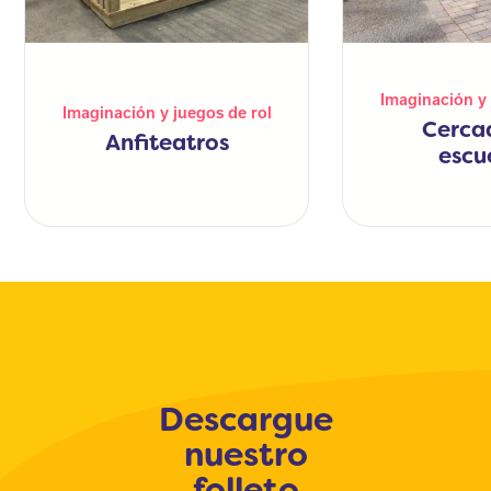
Imaginación y 
Imaginación y juegos de rol
Cerca
Anfiteatros
escu
Descargue
nuestro
folleto