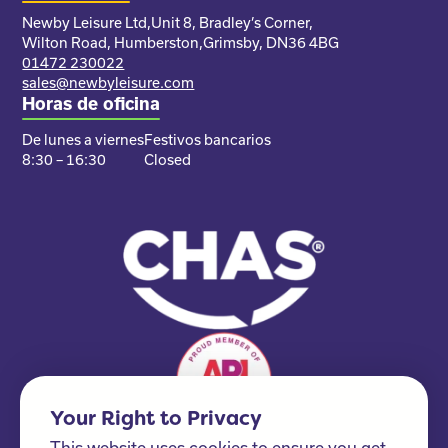
Newby Leisure Ltd,
Unit 8, Bradley’s Corner,
Wilton Road, Humberston,
Grimsby, DN36 4BG
01472 230022
sales@newbyleisure.com
Horas de oficina
De lunes a viernes
Festivos bancarios
8:30 – 16:30
Closed
Your Right to Privacy
This website uses cookies to ensure you get