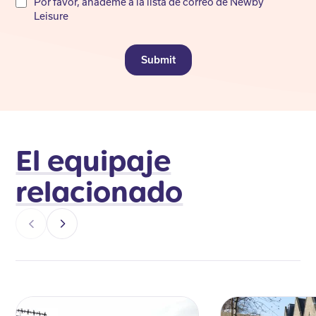
Por favor, añádeme a la lista de correo de Newby
not
Leisure
fill
Submit
El equipaje
relacionado