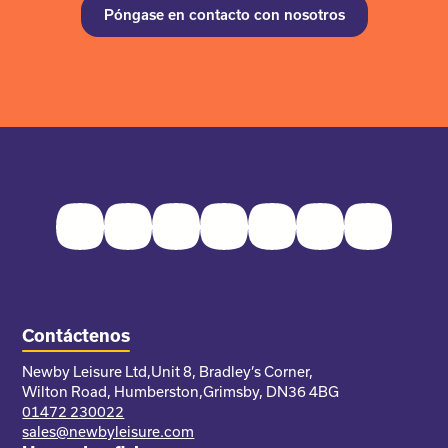
Póngase en contacto con nosotros
Facebook
Twitter
Instagram
Youtube
Pinterest
LinkedIn
TikTok
Contáctenos
Newby Leisure Ltd,
Unit 8, Bradley’s Corner,
Wilton Road, Humberston,
Grimsby, DN36 4BG
01472 230022
sales@newbyleisure.com