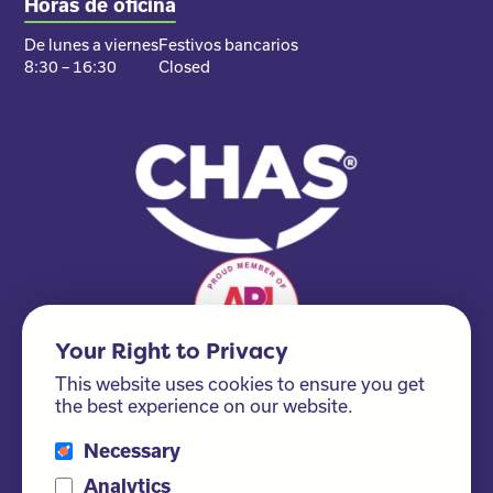
Horas de oficina
De lunes a viernes
Festivos bancarios
8:30 – 16:30
Closed
Your Right to Privacy
This website uses cookies to ensure you get
the best experience on our website.
Necessary
Please ask us about our FSC® certified products!
Analytics