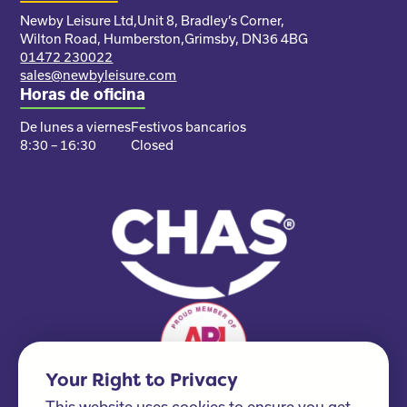
Newby Leisure Ltd,
Unit 8, Bradley’s Corner,
Wilton Road, Humberston,
Grimsby, DN36 4BG
01472 230022
sales@newbyleisure.com
Horas de oficina
De lunes a viernes
Festivos bancarios
8:30 – 16:30
Closed
Your Right to Privacy
This website uses cookies to ensure you get