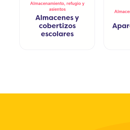
Almacenamiento, refugio y
asientos
Almacen
Almacenes y
cobertizos
Apar
escolares