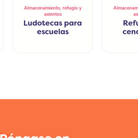
Almacenamiento, refugio y
Almacenami
asientos
as
Ludotecas para
Ref
escuelas
cen