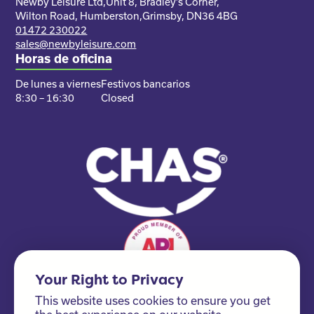
Newby Leisure Ltd,
Unit 8, Bradley’s Corner,
Wilton Road, Humberston,
Grimsby, DN36 4BG
01472 230022
sales@newbyleisure.com
Horas de oficina
De lunes a viernes
Festivos bancarios
8:30 – 16:30
Closed
Your Right to Privacy
This website uses cookies to ensure you get