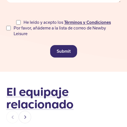
Do
He leído y acepto los
Términos y Condiciones
Por favor, añádeme a la lista de correo de Newby
not
Leisure
fill
Submit
El equipaje
relacionado