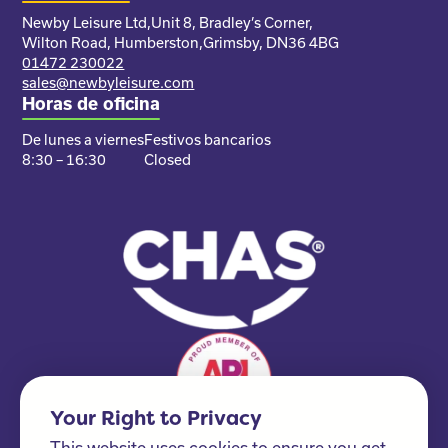
Newby Leisure Ltd,
Unit 8, Bradley’s Corner,
Wilton Road, Humberston,
Grimsby, DN36 4BG
01472 230022
sales@newbyleisure.com
Horas de oficina
De lunes a viernes
Festivos bancarios
8:30 – 16:30
Closed
Your Right to Privacy
This website uses cookies to ensure you get