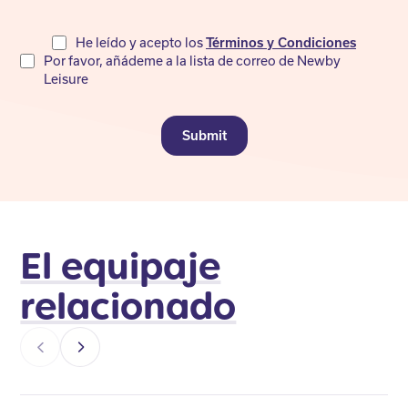
Do
He leído y acepto los
Términos y Condiciones
Por favor, añádeme a la lista de correo de Newby
not
Leisure
fill
Submit
El equipaje
relacionado