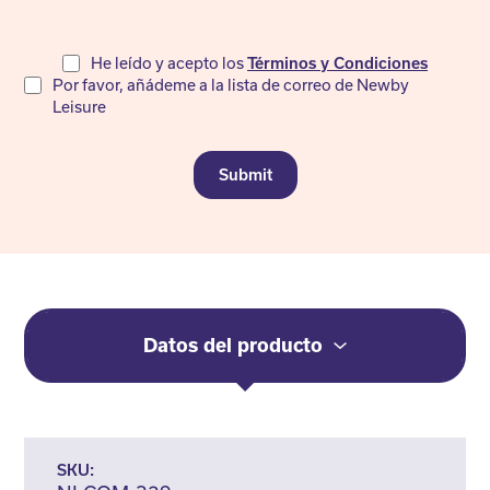
Do
He leído y acepto los
Términos y Condiciones
Por favor, añádeme a la lista de correo de Newby
not
Leisure
fill
Submit
Datos del producto
SKU: