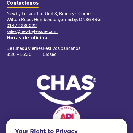
Contáctenos
Newby Leisure Ltd,
Unit 8, Bradley’s Corner,
Wilton Road, Humberston,
Grimsby, DN36 4BG
01472 230022
sales@newbyleisure.com
Horas de oficina
De lunes a viernes
Festivos bancarios
8:30 – 16:30
Closed
Your Right to Privacy