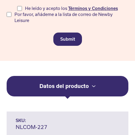
Do
He leído y acepto los
Términos y Condiciones
Por favor, añádeme a la lista de correo de Newby
not
Leisure
fill
Submit
Datos del producto
SKU:
NLCOM-227