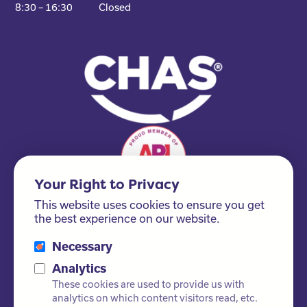
8:30 – 16:30
Closed
Your Right to Privacy
This website uses cookies to ensure you get
the best experience on our website.
Necessary
Please ask us about our FSC® certified products!
Analytics
These cookies are used to provide us with
analytics on which content visitors read, etc.