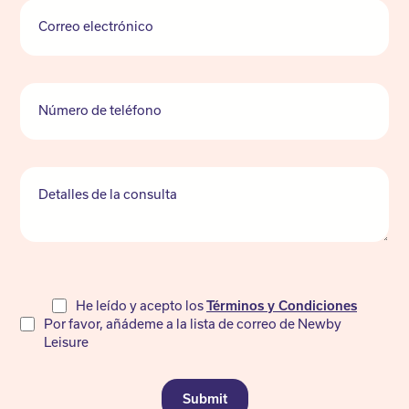
Correo electrónico
Número de teléfono
Detalles de la consulta
Do
He leído y acepto los
Términos y Condiciones
Por favor, añádeme a la lista de correo de Newby
not
Leisure
fill
Submit