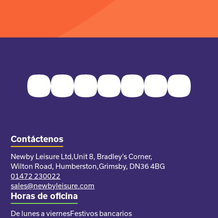
Facebook
Twitter
Instagram
Youtube
Pinterest
LinkedIn
TikTok
Contáctenos
Newby Leisure Ltd,
Unit 8, Bradley’s Corner,
Wilton Road, Humberston,
Grimsby, DN36 4BG
01472 230022
sales@newbyleisure.com
Horas de oficina
De lunes a viernes
Festivos bancarios