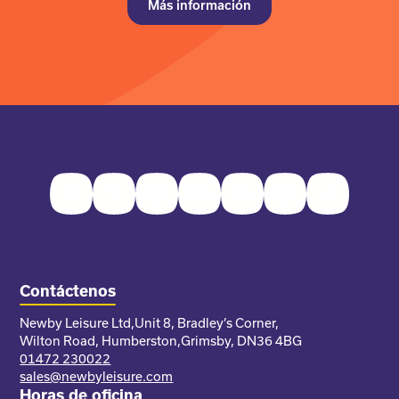
Más información
Facebook
Twitter
Instagram
Youtube
Pinterest
LinkedIn
TikTok
Contáctenos
Newby Leisure Ltd,
Unit 8, Bradley’s Corner,
Wilton Road, Humberston,
Grimsby, DN36 4BG
01472 230022
sales@newbyleisure.com
Horas de oficina