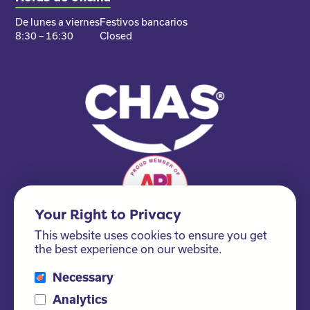
De lunes a viernes
Festivos bancarios
8:30 – 16:30
Closed
Your Right to Privacy
This website uses cookies to ensure you get
the best experience on our website.
Necessary
Please ask us about our FSC® certified products!
Analytics