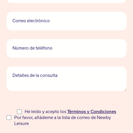
Correo electrónico
Número de teléfono
Detalles de la consulta
Do
He leído y acepto los
Términos y Condiciones
Por favor, añádeme a la lista de correo de Newby
not
Leisure
fill