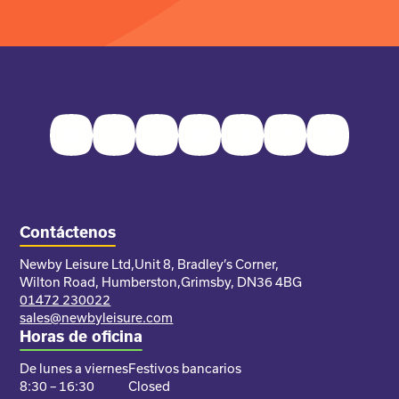
Facebook
Twitter
Instagram
Youtube
Pinterest
LinkedIn
TikTok
Contáctenos
Newby Leisure Ltd,
Unit 8, Bradley’s Corner,
Wilton Road, Humberston,
Grimsby, DN36 4BG
01472 230022
sales@newbyleisure.com
Horas de oficina
De lunes a viernes
Festivos bancarios
8:30 – 16:30
Closed