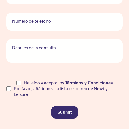
Número de teléfono
Detalles de la consulta
Do
He leído y acepto los
Términos y Condiciones
Por favor, añádeme a la lista de correo de Newby
not
Leisure
fill
Submit