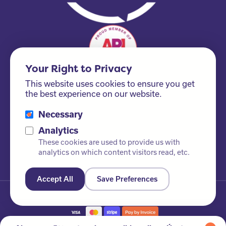
Your Right to Privacy
This website uses cookies to ensure you get
the best experience on our website.
Necessary
Please ask us about our FSC® certified products!
Analytics
These cookies are used to provide us with
analytics on which content visitors read, etc.
Accept All
Save Preferences
© Newby Leisure Ltd. Reservados todos los derechos
Política de privacidad
Sitio web por Root Studio