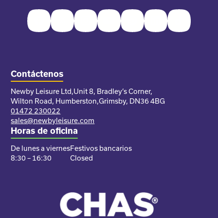
Facebook
Twitter
Instagram
Youtube
Pinterest
LinkedIn
TikTok
Contáctenos
Newby Leisure Ltd,
Unit 8, Bradley’s Corner,
Wilton Road, Humberston,
Grimsby, DN36 4BG
01472 230022
sales@newbyleisure.com
Horas de oficina
De lunes a viernes
Festivos bancarios
8:30 – 16:30
Closed