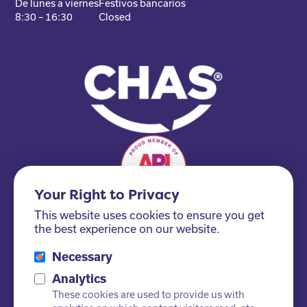
De lunes a viernes
Festivos bancarios
8:30 – 16:30
Closed
Your Right to Privacy
This website uses cookies to ensure you get
the best experience on our website.
Necessary
Please ask us about our FSC® certified products!
Analytics
These cookies are used to provide us with