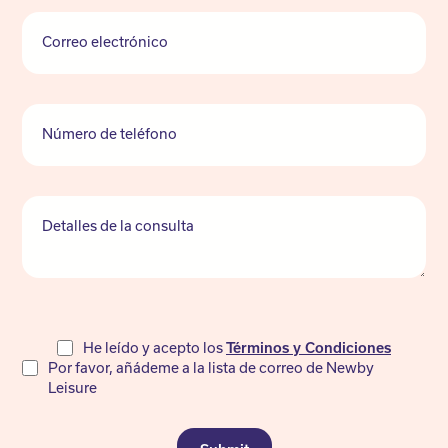
Correo electrónico
Número de teléfono
Detalles de la consulta
Do
He leído y acepto los
Términos y Condiciones
Por favor, añádeme a la lista de correo de Newby
not
Leisure
fill