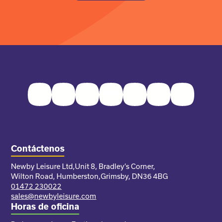
Facebook
Twitter
Instagram
Youtube
Pinterest
LinkedIn
TikTok
Contáctenos
Newby Leisure Ltd,
Unit 8, Bradley’s Corner,
Wilton Road, Humberston,
Grimsby, DN36 4BG
01472 230022
sales@newbyleisure.com
Horas de oficina